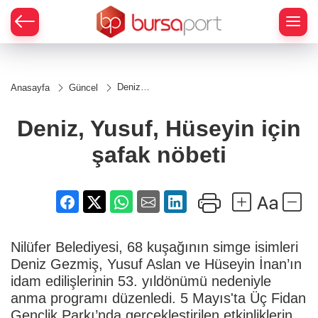
Deniz,
Anasayfa
Güncel
Yusuf,
Hüseyin
için
Deniz, Yusuf, Hüseyin için
şafak
nöbeti
şafak nöbeti
Nilüfer Belediyesi, 68 kuşağının simge isimleri
Deniz Gezmiş, Yusuf Aslan ve Hüseyin İnan’ın
idam edilişlerinin 53. yıldönümü nedeniyle
anma programı düzenledi. 5 Mayıs'ta Üç Fidan
Gençlik Parkı’nda gerçekleştirilen etkinliklerin