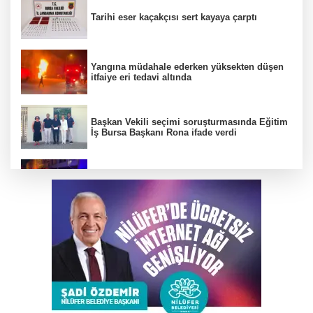
Tarihi eser kaçakçısı sert kayaya çarptı
Yangına müdahale ederken yüksekten düşen
itfaiye eri tedavi altında
Başkan Vekili seçimi soruşturmasında Eğitim
İş Bursa Başkanı Rona ifade verdi
Çalıntı araçla 10 kilometre kaçtı, 380 bin TL
ceza yedi
Karacabey Belediyespor’dan 5 imza birden
Bursa'da tarlalık alanı ateşe veren şüpheli
yakalandı