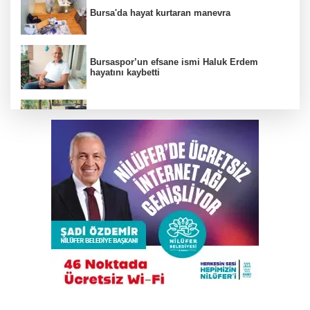
Bursa'da hayat kurtaran manevra
Bursaspor’un efsane ismi Haluk Erdem
hayatını kaybetti
Kahvehaneye gelen sincabı elleriyle besledi
Bursa'da kedi kurtarma operasyonu
DAĞDER ve BUMEV'den eğitim için güç
birliği
YENİ Parti Manisa İl Başkanı İlksen Özalper
tutuklandı