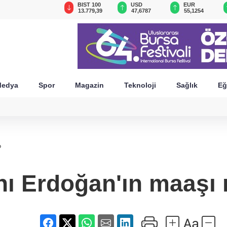
GAU/TRY
BIST 100
USD
EUR
6.660,55
13.779,39
47,6787
55,1254
edya
Spor
Magazin
Teknoloji
Sağlık
Eğ
?
 Erdoğan'ın maaşı 