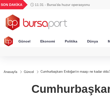
GEL
TND
BGN
VND
SON DAKİKA
11:31 - Bursa'da huzur operasyonu
49
18,2677
16,3788
27,9743
0,0018
Güncel
Ekonomi
Politika
Dünya
M
Cumhurbaşkanı Erdoğan'ın maaşı ne kadar oldu
Anasayfa
Güncel
Cumhurbaşkanı