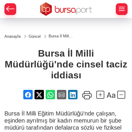
Bursa İl Milli
Anasayfa
Güncel
Müdürlüğü'nde
cinsel taciz
iddiası
Bursa İl Milli
Müdürlüğü'nde cinsel taciz
iddiası
Bursa İl Milli Eğitim Müdürlüğü’nde çalışan,
eşinden ayrılmış bir kadın memurun bir şube
müdürü tarafından defalarca sözlü ve fiziksel