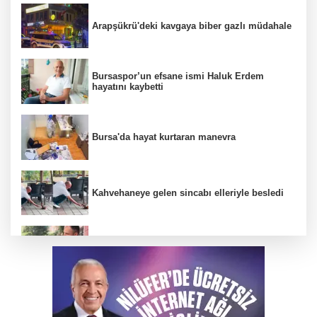
Arapşükrü'deki kavgaya biber gazlı müdahale
Bursaspor’un efsane ismi Haluk Erdem
hayatını kaybetti
Bursa'da hayat kurtaran manevra
Kahvehaneye gelen sincabı elleriyle besledi
Bursa'da kedi kurtarma operasyonu
YENİ Parti Manisa İl Başkanı İlksen Özalper
tutuklandı