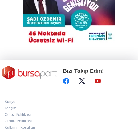
Depoda çıkan yangın apartmanı yakıyordu
Bursa'da makilik alanda yangın
Bizi Takip Edin!
Künye
İletişim
Çerez Politikası
Gizlilik Politikası
Kullanım Koşulları