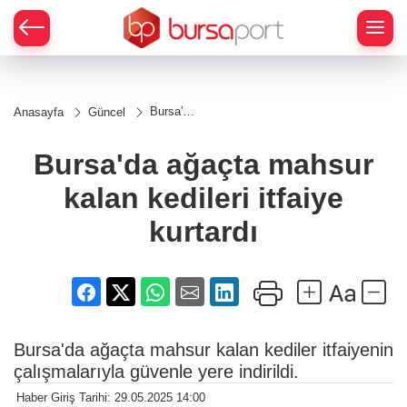
Bursa'da
Anasayfa
Güncel
ağaçta
mahsur
kalan
Bursa'da ağaçta mahsur
kedileri
itfaiye
kalan kedileri itfaiye
kurtardı
kurtardı
Bursa'da ağaçta mahsur kalan kediler itfaiyenin
çalışmalarıyla güvenle yere indirildi.
Haber Giriş Tarihi: 29.05.2025 14:00