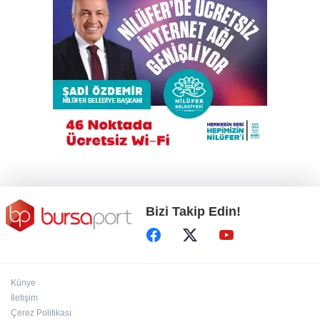
Karacabey Belediyespor’dan 5 imza birden
TEKNOSAB KOBİ OSB tanıtıldı
Bakanlığa sahte diploma soruları: 419
usulsüz denklik, yanıt yok
Bizi Takip Edin!
Künye
İletişim
Çerez Politikası