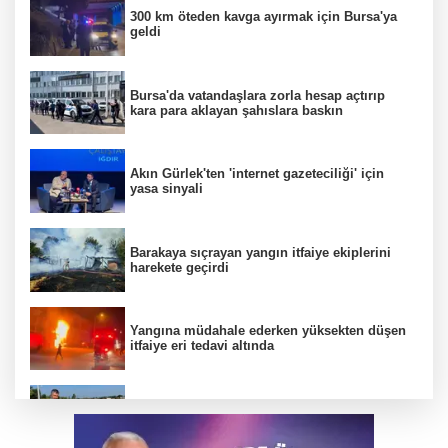
300 km öteden kavga ayırmak için Bursa'ya
geldi
Bursa'da vatandaşlara zorla hesap açtırıp
kara para aklayan şahıslara baskın
Akın Gürlek'ten 'internet gazeteciliği' için
yasa sinyali
Barakaya sıçrayan yangın itfaiye ekiplerini
harekete geçirdi
Yangına müdahale ederken yüksekten düşen
itfaiye eri tedavi altında
Büyükşehir’den İnegöl’e ulaşım hamlesi