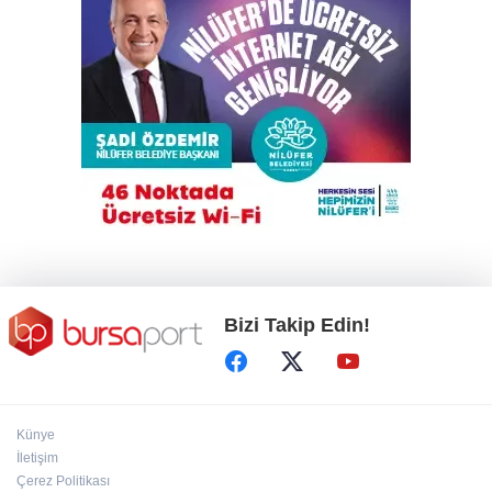
Elini spiral makinesine kaptırdı
Trump İran'la anlaşmadan yana; Ülkeyi taş
devrine döndürmekten söz ediyordu!
Yıldırım’da yıkıma ‘lüks’ engel
Bizi Takip Edin!
Künye
İletişim
Çerez Politikası