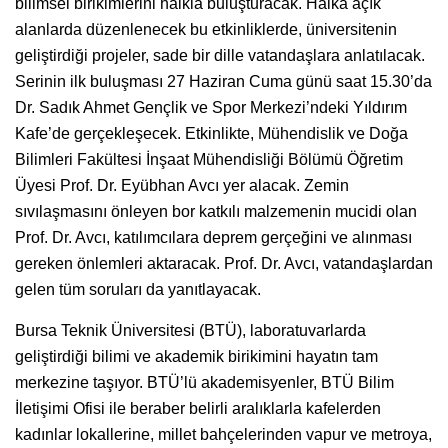
bilimsel birikimlerini halkla buluşturacak. Halka açık
alanlarda düzenlenecek bu etkinliklerde, üniversitenin
geliştirdiği projeler, sade bir dille vatandaşlara anlatılacak.
Serinin ilk buluşması 27 Haziran Cuma günü saat 15.30’da
Dr. Sadık Ahmet Gençlik ve Spor Merkezi’ndeki Yıldırım
Kafe’de gerçekleşecek. Etkinlikte, Mühendislik ve Doğa
Bilimleri Fakültesi İnşaat Mühendisliği Bölümü Öğretim
Üyesi Prof. Dr. Eyübhan Avcı yer alacak. Zemin
sıvılaşmasını önleyen bor katkılı malzemenin mucidi olan
Prof. Dr. Avcı, katılımcılara deprem gerçeğini ve alınması
gereken önlemleri aktaracak. Prof. Dr. Avcı, vatandaşlardan
gelen tüm soruları da yanıtlayacak.
Bursa Teknik Üniversitesi (BTÜ), laboratuvarlarda
geliştirdiği bilimi ve akademik birikimini hayatın tam
merkezine taşıyor. BTÜ’lü akademisyenler, BTÜ Bilim
İletişimi Ofisi ile beraber belirli aralıklarla kafelerden
kadınlar lokallerine, millet bahçelerinden vapur ve metroya,