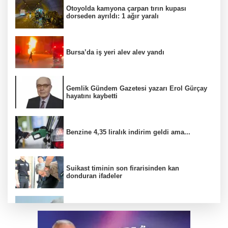
Otoyolda kamyona çarpan tırın kupası
dorseden ayrıldı: 1 ağır yaralı
Bursa’da iş yeri alev alev yandı
Gemlik Gündem Gazetesi yazarı Erol Gürçay
hayatını kaybetti
Benzine 4,35 liralık indirim geldi ama...
Suikast timinin son firarisinden kan
donduran ifadeler
Mudanya'da tavuk çiftliğinde yangın çıktı