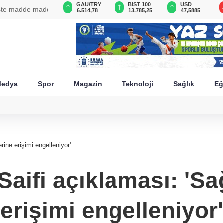
GAU/TRY
BIST 100
USD
EUR
18
6.514,78
13.785,25
47,5885
54,9746
edya
Spor
Magazin
Teknoloji
Sağlık
Eğ
rine erişimi engelleniyor'
aifi açıklaması: 'Sa
erişimi engelleniyor'