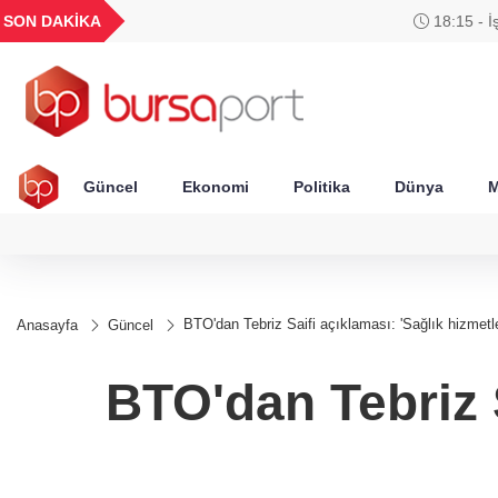
UYU
GEL
TND
BGN
VND
SON DAKİKA
18:15 - İşte madde madde 'Çerçeve Yasa' teklifi
1,1820
18,1983
16,2307
28,0626
0,00
Güncel
Ekonomi
Politika
Dünya
M
BTO'dan Tebriz Saifi açıklaması: 'Sağlık hizmetle
Anasayfa
Güncel
BTO'dan Tebriz S