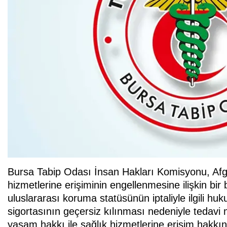
Bursa Tabip Odası İnsan Hakları Komisyonu, Afga
hizmetlerine erişiminin engellenmesine ilişkin bi
uluslararası koruma statüsünün iptaliyle ilgili huk
sigortasının geçersiz kılınması nedeniyle tedav
yaşam hakkı ile sağlık hizmetlerine erişim hakkını 