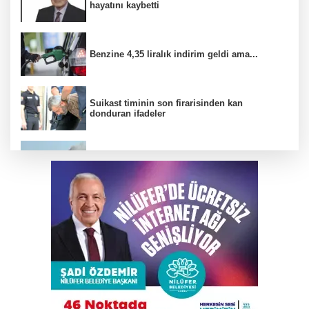
hayatını kaybetti
Benzine 4,35 liralık indirim geldi ama...
Suikast timinin son firarisinden kan
donduran ifadeler
Mudanya'da tavuk çiftliğinde yangın çıktı
Elini spiral makinesine kaptırdı
Trump İran'la anlaşmadan yana; Ülkeyi taş
devrine döndürmekten söz ediyordu!