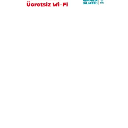
Alkollü sürücü karıştığı kazayı unuttu,
ortalığı ayağa kaldırdı!