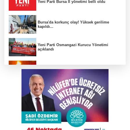
Yeni Parti Bursa İl yönetimi belli oldu
Bursa'da korkunç olay! Yüksek gerilime
kapıldı...
Yeni Parti Osmangazi Kurucu Yönetimi
açıklandı
Bursa’da iş yeri alev alev yandı
Avcılar Belediyesi'ne operasyon: 13 kişiye
gözaltı
Mudanya'da tavuk çiftliğinde yangın çıktı