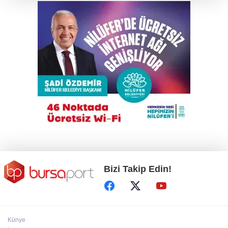
ortalığı ayağa kaldırdı!
Trump İran'la anlaşmadan yana; Ülkeyi taş
devrine döndürmekten söz ediyordu!
Elektrikli bisiklet ile uçuruma yuvarlandılar; 3
çocuk yaralandı
Osmangazi Belediyesi kaldırım işgallerine
fırsat vermiyor
Bizi Takip Edin!
Künye