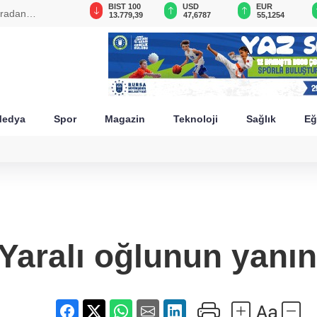
GAU/TRY
BIST 100
USD
EUR
aradan
6.660,55
13.779,39
47,6787
55,1254
edya
Spor
Magazin
Teknoloji
Sağlık
Eğ
Yaralı oğlunun yanı