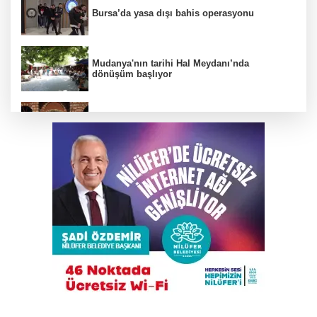
Bursa’da yasa dışı bahis operasyonu
Mudanya'nın tarihi Hal Meydanı’nda
dönüşüm başlıyor
BTSO Başkan Adayı Özer Matlı seçim
çalışmalarına Kapalıçarşı'dan başladı
Gökyüzü tutkunları meteor yağmuru için
Karacabey'de buluşacak
Çalıntı araçla 10 kilometre kaçtı, 380 bin TL
ceza yedi
Bursa'da tarlalık alanı ateşe veren şüpheli
yakalandı