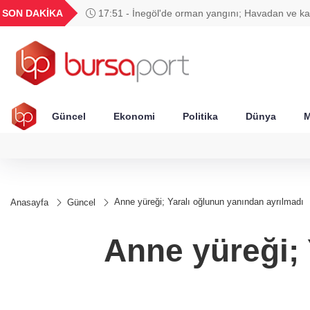
GEL
TND
BGN
VND
SON DAKİKA
17:51 - İnegöl'de orman yangını; Havadan ve k
49
18,2677
16,3788
27,9743
0,0018
müdahale başlatıldı
Güncel
Ekonomi
Politika
Dünya
M
Anne yüreği; Yaralı oğlunun yanından ayrılmadı
Anasayfa
Güncel
Anne yüreği; 