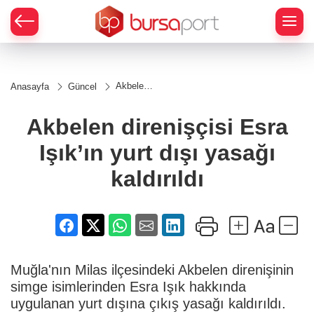
Akbelen
Anasayfa
Güncel
direnişçisi
Esra
Işık’ın
Akbelen direnişçisi Esra
yurt dışı
yasağı
Işık’ın yurt dışı yasağı
kaldırıldı
kaldırıldı
Muğla'nın Milas ilçesindeki Akbelen direnişinin
simge isimlerinden Esra Işık hakkında
uygulanan yurt dışına çıkış yasağı kaldırıldı.