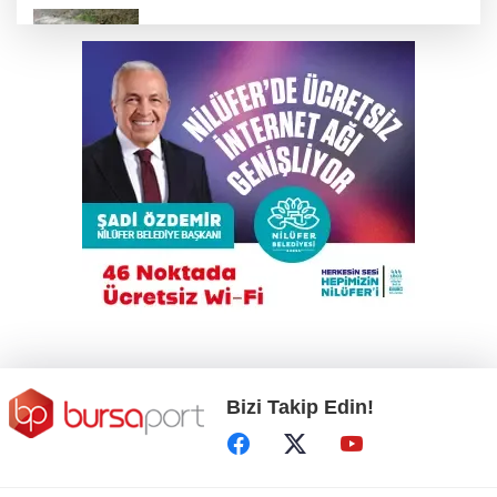
Tilki, kedi ve kirpi buluşması kamerada
Cansever hayatını kaybetti
'Çerçeve Yasa' teklifi komisyondan geçti,
gözler Genel Kurul'da
İnegöl'de orman yangını; Havadan ve karadan
müdahale başlatıldı
Bizi Takip Edin!