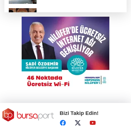
BTSO Başkan Adayı Özer Matlı seçim
çalışmalarına Kapalıçarşı'dan başladı
Gökyüzü tutkunları meteor yağmuru için
Karacabey'de buluşacak
Çalıntı araçla 10 kilometre kaçtı, 380 bin TL
ceza yedi
Bursa'da tarlalık alanı ateşe veren şüpheli
yakalandı
Bizi Takip Edin!