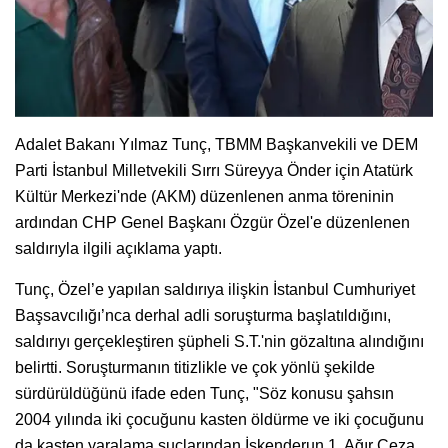
Adalet Bakanı Yılmaz Tunç, TBMM Başkanvekili ve DEM
Parti İstanbul Milletvekili Sırrı Süreyya Önder için Atatürk
Kültür Merkezi'nde (AKM) düzenlenen anma töreninin
ardından CHP Genel Başkanı Özgür Özel'e düzenlenen
saldırıyla ilgili açıklama yaptı.
Tunç, Özel’e yapılan saldırıya ilişkin İstanbul Cumhuriyet
Başsavcılığı’nca derhal adli soruşturma başlatıldığını,
saldırıyı gerçekleştiren şüpheli S.T.'nin gözaltına alındığını
belirtti. Soruşturmanın titizlikle ve çok yönlü şekilde
sürdürüldüğünü ifade eden Tunç, "Söz konusu şahsın
2004 yılında iki çocuğunu kasten öldürme ve iki çocuğunu
da kasten yaralama suçlarından İskenderun 1. Ağır Ceza