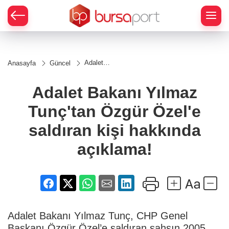
Adalet
Anasayfa
Güncel
Bakanı
Yılmaz
Tunç'tan
Adalet Bakanı Yılmaz
Özgür
Özel'e
Tunç'tan Özgür Özel'e
saldıran
kişi
hakkında
saldıran kişi hakkında
açıklama!
açıklama!
Adalet Bakanı Yılmaz Tunç, CHP Genel
Başkanı Özgür Özel’e saldıran şahsın 2005