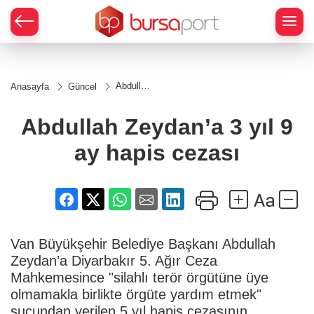
Abdullah
Anasayfa
Güncel
Zeydan’a
3 yıl 9
ay hapis
Abdullah Zeydan’a 3 yıl 9
cezası
ay hapis cezası
Van Büyükşehir Belediye Başkanı Abdullah
Zeydan’a Diyarbakır 5. Ağır Ceza
Mahkemesince "silahlı terör örgütüne üye
olmamakla birlikte örgüte yardım etmek"
suçundan verilen 5 yıl hapis cezasının