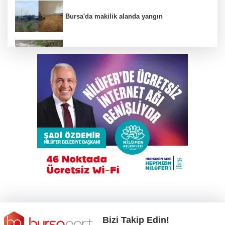
Bursa'da makilik alanda yangın
Tilki, kedi ve kirpi buluşması kamerada
Cansever hayatını kaybetti
'Çerçeve Yasa' teklifi komisyondan geçti,
gözler Genel Kurul'da
İnegöl'de orman yangını; Havadan ve karadan
müdahale başlatıldı
Bizi Takip Edin!