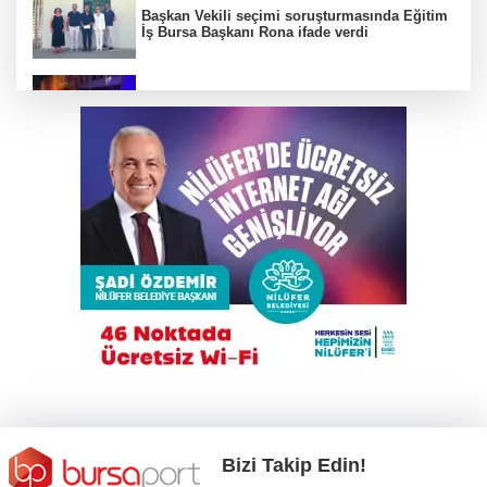
Başkan Vekili seçimi soruşturmasında Eğitim
İş Bursa Başkanı Rona ifade verdi
Çalıntı araçla 10 kilometre kaçtı, 380 bin TL
ceza yedi
Karacabey Belediyespor’dan 5 imza birden
Bursa'da tarlalık alanı ateşe veren şüpheli
yakalandı
Eski CHP Yenişehir Gençlik Kolları Başkanı
Serhat Özpiro yaşamını yitirdi
Bizi Takip Edin!