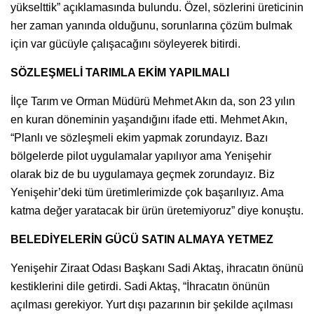
yükselttik” açıklamasında bulundu. Özel, sözlerini üreticinin
her zaman yanında olduğunu, sorunlarına çözüm bulmak
için var gücüyle çalışacağını söyleyerek bitirdi.
SÖZLEŞMELİ TARIMLA EKİM YAPILMALI
İlçe Tarım ve Orman Müdürü Mehmet Akın da, son 23 yılın
en kuran döneminin yaşandığını ifade etti. Mehmet Akın,
“Planlı ve sözleşmeli ekim yapmak zorundayız. Bazı
bölgelerde pilot uygulamalar yapılıyor ama Yenişehir
olarak biz de bu uygulamaya geçmek zorundayız. Biz
Yenişehir’deki tüm üretimlerimizde çok başarılıyız. Ama
katma değer yaratacak bir ürün üretemiyoruz” diye konuştu.
BELEDİYELERİN GÜCÜ SATIN ALMAYA YETMEZ
Yenişehir Ziraat Odası Başkanı Sadi Aktaş, ihracatın önünü
kestiklerini dile getirdi. Sadi Aktaş, “İhracatın önünün
açılması gerekiyor. Yurt dışı pazarının bir şekilde açılması