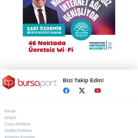
Karacabey'de TEKNOSAB'a yakın 7 köye
doğalgaz müjdesi
Büyükorhan'da orman yangını kontrol altına
alındı
Uludağ'da çıkan orman yangını söndürüldü
Bizi Takip Edin!
Künye
İletişim
Çerez Politikası
Gizlilik Politikası
Kullanım Koşulları