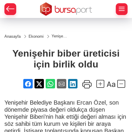
Yenişehir
Anasayfa
Ekonomi
biber
üreticisi
için birlik
Yenişehir biber üreticisi
oldu
için birlik oldu
Yenişehir Belediye Başkanı Ercan Özel, son
dönemde piyasa değeri oldukça düşen
Yenişehir Biberi’nin hak ettiği değeri alması için
söz sahibi tüm kurum ve kişileri bir araya
getirdi. İstişare toplantısında konuşan Başkan