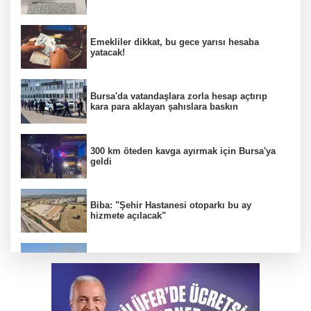
Emekliler dikkat, bu gece yarısı hesaba
yatacak!
Bursa'da vatandaşlara zorla hesap açtırıp
kara para aklayan şahıslara baskın
300 km öteden kavga ayırmak için Bursa'ya
geldi
Biba: "Şehir Hastanesi otoparkı bu ay
hizmete açılacak"
Bursa'da otluk alanda çıkan yangın
söndürüldü