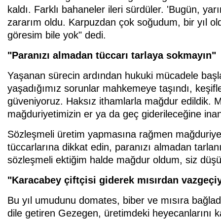
kaldı. Farklı bahaneler ileri sürdüler. 'Bugün, ya
zararım oldu. Karpuzdan çok soğudum, bir yıl o
göresim bile yok" dedi.
"Paranızı almadan tüccarı tarlaya sokmayın"
Yaşanan sürecin ardından hukuki mücadele başla
yaşadığımız sorunlar mahkemeye taşındı, keşifler
güveniyoruz. Haksız ithamlarla mağdur edildik. 
mağduriyetimizin er ya da geç giderileceğine ina
Sözleşmeli üretim yapmasına rağmen mağduriye
tüccarlarına dikkat edin, paranızı almadan tarla
sözleşmeli ektiğim halde mağdur oldum, siz düşün
"Karacabey çiftçisi giderek mısırdan vazgeçi
Bu yıl umudunu domates, biber ve mısıra bağladı
dile getiren Gezegen, üretimdeki heyecanlarını k