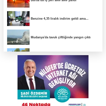
Bursa’da iş yeri alev alev yandı
Benzine 4,35 liralık indirim geldi ama...
Mudanya'da tavuk çiftliğinde yangın çıktı
Tarihi Mudanya Hal Meydanı kimlik
değişikliğine hazırlanıyor
Elini spiral makinesine kaptırdı
Büyükşehir Keles’te ulaşım kalitesini artırıyor