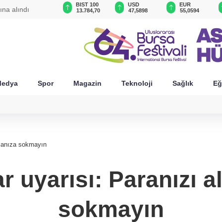
GAU/TRY
BIST 100
USD
EUR
ına alındı
6.528,82
13.784,70
47,5898
55,0594
edya
Spor
Magazin
Teknoloji
Sağlık
Eğ
arlanıza sokmayın
ar uyarısı: Paranızı 
sokmayın