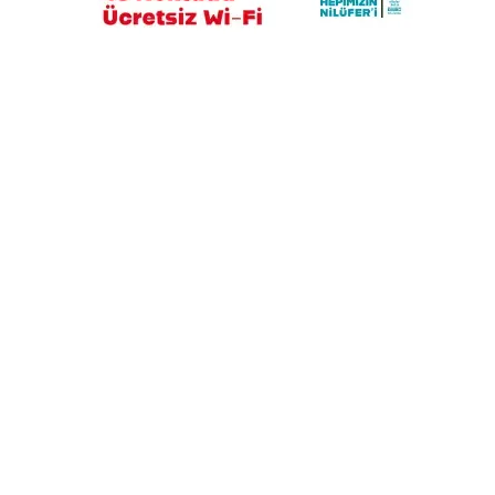
Suikast timinin son firarisinden kan
donduran ifadeler