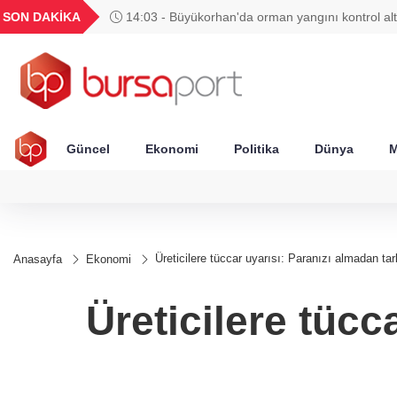
GEL
TND
BGN
VND
SON DAKİKA
14:03 - Büyükorhan'da orman yangını kontrol alt
56
18,1988
16,2478
28,0626
0,0018
Güncel
Ekonomi
Politika
Dünya
M
Üreticilere tüccar uyarısı: Paranızı almadan t
Anasayfa
Ekonomi
Üreticilere tücc