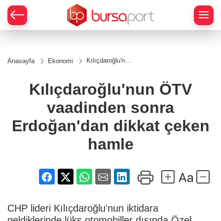
Kılıçdaroğlu'nun
Anasayfa
Ekonomi
ÖTV vaadinden
sonra
Erdoğan'dan
Kılıçdaroğlu'nun ÖTV
dikkat çeken
hamle
vaadinden sonra
Erdoğan'dan dikkat çeken
hamle
CHP lideri Kılıçdaroğlu'nun iktidara
geldiklerinde lüks otomobiller dışında Özel