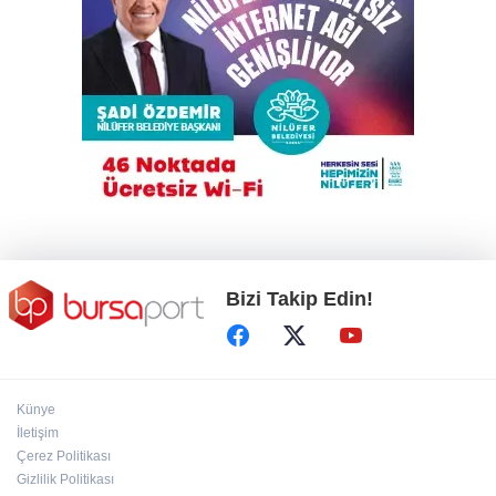
Gökyüzü tutkunları meteor yağmuru için
Karacabey'de buluşacak
Çalıntı araçla 10 kilometre kaçtı, 380 bin TL
ceza yedi
Bursa'da tarlalık alanı ateşe veren şüpheli
yakalandı
Bizi Takip Edin!
Künye
İletişim
Çerez Politikası
Gizlilik Politikası