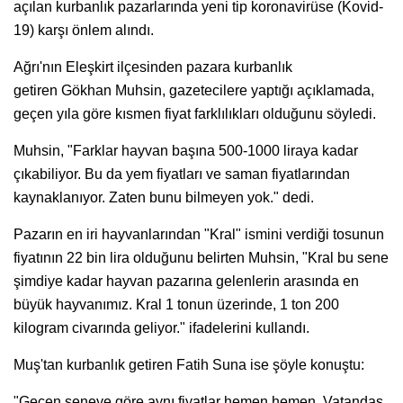
açılan kurbanlık pazarlarında yeni tip koronavirüse (Kovid-
19) karşı önlem alındı.
Ağrı'nın Eleşkirt ilçesinden pazara kurbanlık
getiren Gökhan Muhsin, gazetecilere yaptığı açıklamada,
geçen yıla göre kısmen fiyat farklılıkları olduğunu söyledi.
Muhsin, "Farklar hayvan başına 500-1000 liraya kadar
çıkabiliyor. Bu da yem fiyatları ve saman fiyatlarından
kaynaklanıyor. Zaten bunu bilmeyen yok." dedi.
Pazarın en iri hayvanlarından "Kral" ismini verdiği tosunun
fiyatının 22 bin lira olduğunu belirten Muhsin, "Kral bu sene
şimdiye kadar hayvan pazarına gelenlerin arasında en
büyük hayvanımız. Kral 1 tonun üzerinde, 1 ton 200
kilogram civarında geliyor." ifadelerini kullandı.
Muş'tan kurbanlık getiren Fatih Suna ise şöyle konuştu:
"Geçen seneye göre aynı fiyatlar hemen hemen. Vatandaş