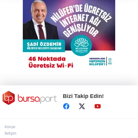
Karacabey Belediyespor’dan 5 imza birden
TEKNOSAB KOBİ OSB tanıtıldı
Bakanlığa sahte diploma soruları: 419
usulsüz denklik, yanıt yok
Bizi Takip Edin!
Künye
İletişim