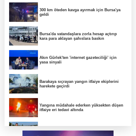
300 km öteden kavga ayırmak için Bursa'ya
geldi
Bursa'da vatandaşlara zorla hesap açtırıp
kara para aklayan şahıslara baskın
Akın Gürlek'ten 'internet gazeteciliği' için
yasa sinyali
Barakaya sıçrayan yangın itfaiye ekiplerini
harekete geçirdi
Yangına müdahale ederken yüksekten düşen
itfaiye eri tedavi altında
Büyükşehir’den İnegöl’e ulaşım hamlesi