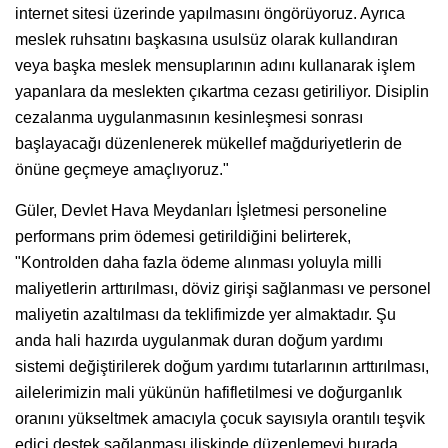
internet sitesi üzerinde yapılmasını öngörüyoruz. Ayrıca
meslek ruhsatını başkasına usulsüz olarak kullandıran
veya başka meslek mensuplarının adını kullanarak işlem
yapanlara da meslekten çıkartma cezası getiriliyor. Disiplin
cezalanma uygulanmasının kesinleşmesi sonrası
başlayacağı düzenlenerek mükellef mağduriyetlerin de
önüne geçmeye amaçlıyoruz."
Güler, Devlet Hava Meydanları İşletmesi personeline
performans prim ödemesi getirildiğini belirterek,
"Kontrolden daha fazla ödeme alınması yoluyla milli
maliyetlerin arttırılması, döviz girişi sağlanması ve personel
maliyetin azaltılması da teklifimizde yer almaktadır. Şu
anda hali hazırda uygulanmak duran doğum yardımı
sistemi değiştirilerek doğum yardımı tutarlarının arttırılması,
ailelerimizin mali yükünün hafifletilmesi ve doğurganlık
oranını yükseltmek amacıyla çocuk sayısıyla orantılı teşvik
edici destek sağlanması ilişkinde düzenlemeyi burada