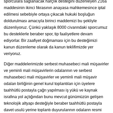
sporculara sağlanacak harçlık desteğini düzenleyen 216a
maddesinin ikinci fıkrasının anayasa mahkemesince iptal
edilmesi sebebiyle ortaya çıkacak hukuki boşluğun
doldurulması amacıyla birinci maddemizi bu şekliyle
düzenliyoruz. Çünkü yaklaşık 8000 civarındaki sporcumuz
bu desteklerle beraber spor, tip faaliyetlere devam
ediyorlar. Bir zaafiyet doğmaması için bu desteğimizi
kanun düzenleme olarak da kanun teklifimizde yer
veriyoruz.
Diğer maddelerimizde serbest muhasebeci mali müşavirler
ve yeminli mali müşavirlerin odalarının ve serbest
muhasebeci mali müşavirler ve yeminli mali müşavir
odaları birliğinin genel kurul toplantıları için üyelere
taahhütlü postayla çağrı yapılması iş yükü ve kaynak
israfına yol açtığından bunu mevcut günümüzün gelişen
teknolojik altyapı desteğiyle beraber taahhütlü postayla
davet usulü yerine toplantı duyurularının odaların resmi