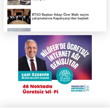
BTSO Başkan Adayı Özer Matlı seçim
çalışmalarına Kapalıçarşı'dan başladı
Bursa'da tarlalık alanı ateşe veren şüpheli
yakalandı
DAĞDER ve BUMEV'den eğitim için güç
birliği
Kahvehaneye gelen sincabı elleriyle besledi
Türkiye, Suudi Arabistan ve Pakistan
arasında ortak savunma anlaşması imzalandı