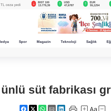
GAU/TRY
BIST 100
USD
EUR
n TL ceza yedi
6.660,55
13.779,39
47,6787
55,1254
edya
Spor
Magazin
Teknoloji
Sağlık
Eğ
ünlü süt fabrikası g