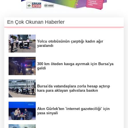
En Çok Okunan Haberler
Yolcu otobüsünün çarptığı kadın ağır
yaralandı
300 km öteden kavga ayırmak için Bursa'ya
geldi
Bursa'da vatandaşlara zorla hesap açtırıp
kara para aklayan şahıslara baskın
Akın Gürlek'ten 'internet gazeteciliği' için
yasa sinyali