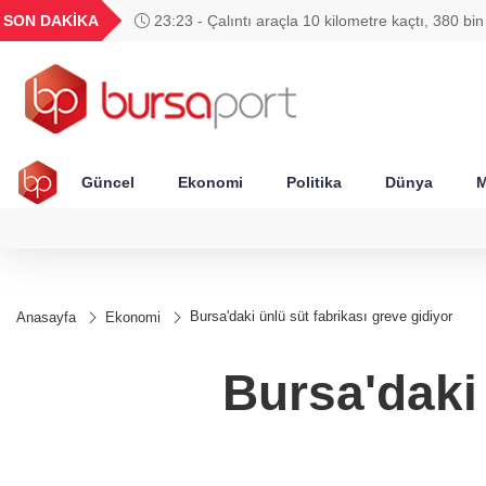
GEL
TND
BGN
VND
SON DAKİKA
23:23 - Çalıntı araçla 10 kilometre kaçtı, 380 bi
49
18,2677
16,3788
27,9743
0,0018
Güncel
Ekonomi
Politika
Dünya
M
Bursa'daki ünlü süt fabrikası greve gidiyor
Anasayfa
Ekonomi
Bursa'daki 