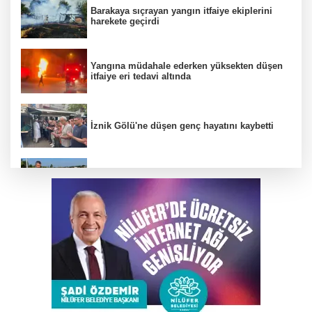
Barakaya sıçrayan yangın itfaiye ekiplerini
harekete geçirdi
Yangına müdahale ederken yüksekten düşen
itfaiye eri tedavi altında
İznik Gölü'ne düşen genç hayatını kaybetti
Büyükşehir’den İnegöl’e ulaşım hamlesi
Uludağ'da çıkan orman yangını söndürüldü
TEKNOSAB KOBİ OSB tanıtıldı