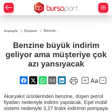
Benzine
Anasayfa
Ekonomi
büyük
indirim
geliyor ama
Benzine büyük indirim
müşteriye
çok azı
geliyor ama müşteriye çok
yansıyacak
azı yansıyacak
Akaryakıt ürünlerinden benzine, düşen petrol
fiyatları nedeniyle indirim yapılacak. Eşel mobil
sistemi nedeniyle 3,27 liralık indirimin pompaya