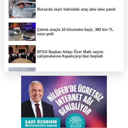
Bursa'da seyir halindeki araç alev alev yandı
Çalıntı araçla 10 kilometre kaçtı, 380 bin TL
ceza yedi
BTSO Başkan Adayı Özer Matlı seçim
çalışmalarına Kapalıçarşı'dan başladı
Bursa'da tarlalık alanı ateşe veren şüpheli
yakalandı
DAĞDER ve BUMEV'den eğitim için güç
birliği
Kahvehaneye gelen sincabı elleriyle besledi