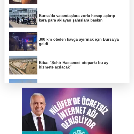
Bursa'da vatandaşlara zorla hesap açtırıp
kara para aklayan şahıslara baskın
300 km öteden kavga ayırmak için Bursa'ya
geldi
Biba: "Şehir Hastanesi otoparkı bu ay
hizmete açılacak"
Bursa'da otluk alanda çıkan yangın
söndürüldü
Karacabey'de TEKNOSAB'a yakın 7 köye
doğalgaz müjdesi
Büyükorhan'da orman yangını kontrol altına