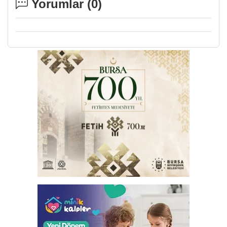
Yorumlar (
0
)