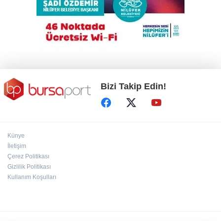
alındı
Uludağ'da çıkan orman yangını söndürüldü
Bizi Takip Edin!
Künye
İletişim
Çerez Politikası
Gizlilik Politikası
Kullanım Koşulları