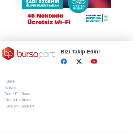
Büyükşehir’den İnegöl’e ulaşım hamlesi
TEKNOSAB KOBİ OSB tanıtıldı
Bizi Takip Edin!
Künye
İletişim
Çerez Politikası
Gizlilik Politikası
Kullanım Koşulları