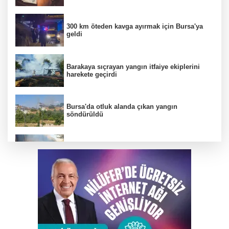
300 km öteden kavga ayırmak için Bursa'ya
geldi
Barakaya sıçrayan yangın itfaiye ekiplerini
harekete geçirdi
Bursa'da otluk alanda çıkan yangın
söndürüldü
Uludağ'da çıkan orman yangını söndürüldü
İznik Gölü'ne düşen genç hayatını kaybetti