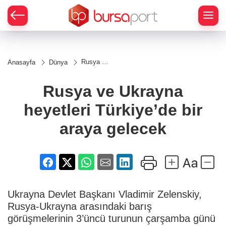
Rusya ve
Anasayfa
Dünya
Ukrayna
heyetleri
Türkiye’de
Rusya ve Ukrayna
bir araya
gelecek
heyetleri Türkiye’de bir
araya gelecek
Ukrayna Devlet Başkanı Vladimir Zelenskiy,
Rusya-Ukrayna arasındaki barış
görüşmelerinin 3’üncü turunun çarşamba günü