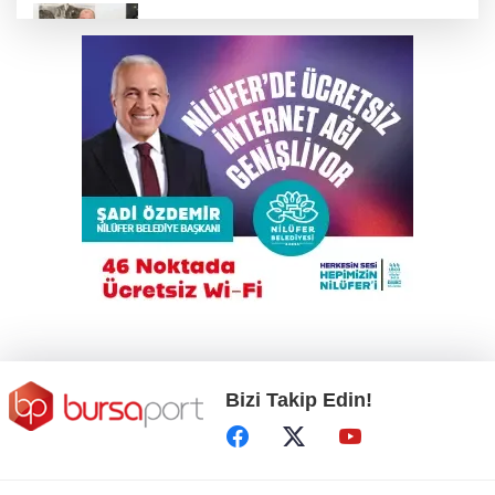
Menderes Belediye Başkanı İlkay Çiçek
görevden uzaklaştırıldı
İzlanda'dan Güney Afrika'ya klasik araçların
yolu Bursa'dan geçiyor
Öğrenci affını düzenleyen kanun, Resmi
Gazete'de yayımlandı
Benzine bir kez daha zam geliyor
Bizi Takip Edin!