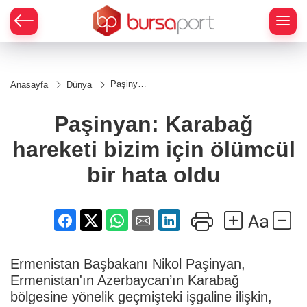
Paşinyan:
Anasayfa
Dünya
Karabağ
hareketi
bizim için
Paşinyan: Karabağ
ölümcül
bir hata
hareketi bizim için ölümcül
oldu
bir hata oldu
Ermenistan Başbakanı Nikol Paşinyan,
Ermenistan'ın Azerbaycan’ın Karabağ
bölgesine yönelik geçmişteki işgaline ilişkin,