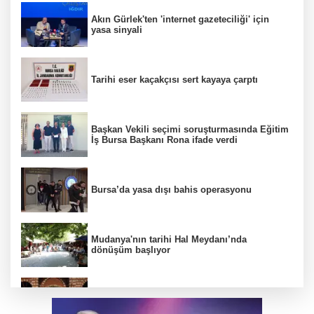
Akın Gürlek'ten 'internet gazeteciliği' için
yasa sinyali
Tarihi eser kaçakçısı sert kayaya çarptı
Başkan Vekili seçimi soruşturmasında Eğitim
İş Bursa Başkanı Rona ifade verdi
Bursa’da yasa dışı bahis operasyonu
Mudanya'nın tarihi Hal Meydanı’nda
dönüşüm başlıyor
BTSO Başkan Adayı Özer Matlı seçim
çalışmalarına Kapalıçarşı'dan başladı