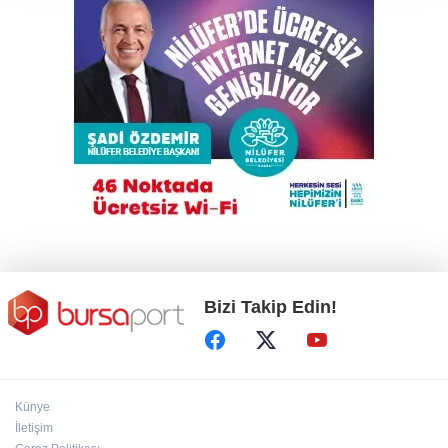
Gökyüzü tutkunları meteor yağmuru için
Karacabey'de buluşacak
Çalıntı araçla 10 kilometre kaçtı, 380 bin TL
ceza yedi
Bursa'da tarlalık alanı ateşe veren şüpheli
yakalandı
Bizi Takip Edin!
Künye
İletişim