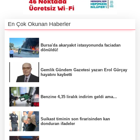
En Çok Okunan Haberler
Bursa'da akaryakıt istasyonunda faciadan
dönüldü!
Gemlik Gündem Gazetesi yazarı Erol Gürçay
hayatını kaybetti
Benzine 4,35 liralık indirim geldi ama...
Suikast timinin son firarisinden kan
donduran ifadeler