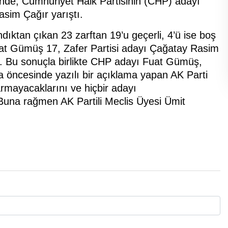
minde, Cumhuriyet Halk Partisinin (CHP) adayı
asim Çağır yarıştı.
dıktan çıkan 23 zarftan 19’u geçerli, 4’ü ise boş
at Gümüş 17, Zafer Partisi adayı Çağatay Rasim
dı. Bu sonuçla birlikte CHP adayı Fuat Gümüş,
ma öncesinde yazılı bir açıklama yapan AK Parti
armayacaklarını ve hiçbir adayı
una rağmen AK Partili Meclis Üyesi Ümit