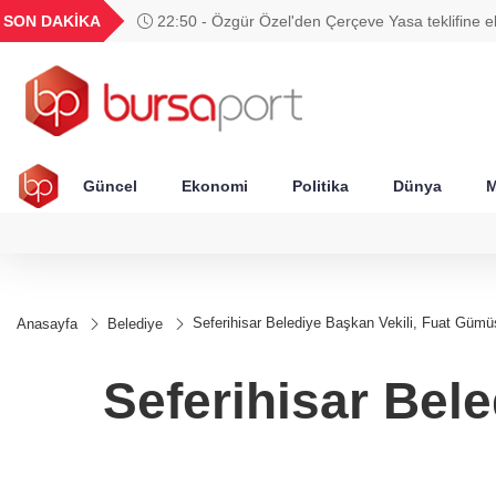
GEL
TND
BGN
VND
SON DAKİKA
22:50 - Özgür Özel'den Çerçeve Yasa teklifine ele
20
18,1973
16,2298
28,0626
0,0018
ve sorunlu'
Güncel
Ekonomi
Politika
Dünya
M
Seferihisar Belediye Başkan Vekili, Fuat Gümü
Anasayfa
Belediye
Seferihisar Bel