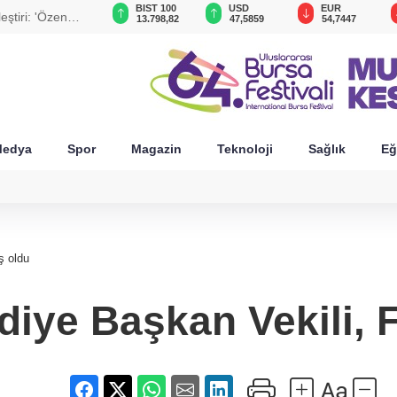
GAU/TRY
BIST 100
USD
EUR
ştiri: 'Özensiz
6.494,89
13.798,82
47,5859
54,7447
edya
Spor
Magazin
Teknoloji
Sağlık
Eğ
ş oldu
ediye Başkan Vekili,