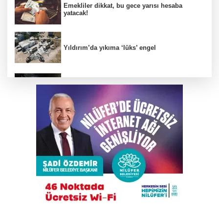
Emekliler dikkat, bu gece yarısı hesaba
yatacak!
Yıldırım’da yıkıma ‘lüks’ engel
Alkollü sürücü karıştığı kazayı unuttu,
ortalığı ayağa kaldırdı!
Trump İran'la anlaşmadan yana; Ülkeyi taş
devrine döndürmekten söz ediyordu!
Elektrikli bisiklet ile uçuruma yuvarlandılar; 3
çocuk yaralandı
Osmangazi Belediyesi kaldırım işgallerine
fırsat vermiyor