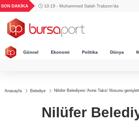
GEL
TND
BGN
VND
SON DAKİKA
10:19 - Muhammed Salah Trabzon’da
57
18,2000
16,2489
28,0626
0,0018
Güncel
Ekonomi
Politika
Dünya
M
Nilüfer Belediyesi 'Anne Taksi' filosunu genişlett
Anasayfa
Belediye
Nilüfer Beledi