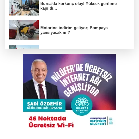
Bursa'da korkunç olay! Yüksek gerilime
kapıldı...
Motorine indirim geliyor; Pompaya
yansıyacak mı?
Yeni Parti Osmangazi Kurucu Yönetimi
açıklandı
Bursa’da iş yeri alev alev yandı
Mudanya'da tavuk çiftliğinde yangın çıktı
Avcılar Belediyesi'ne operasyon: 13 kişiye
gözaltı