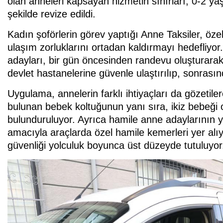
olan anneleri kapsayan hizmetin sınırları, 0-2 y
şekilde revize edildi.
Kadın şoförlerin görev yaptığı Anne Taksiler, öze
ulaşım zorluklarını ortadan kaldırmayı hedefliy
adayları, bir gün öncesinden randevu oluşturarak
devlet hastanelerine güvenle ulaştırılıp, sonrasınd
Uygulama, annelerin farklı ihtiyaçları da gözetiler
bulunan bebek koltuğunun yanı sıra, ikiz bebeği o
bulunduruluyor. Ayrıca hamile anne adaylarının y
amacıyla araçlarda özel hamile kemerleri yer a
güvenliği yolculuk boyunca üst düzeyde tutuluyor