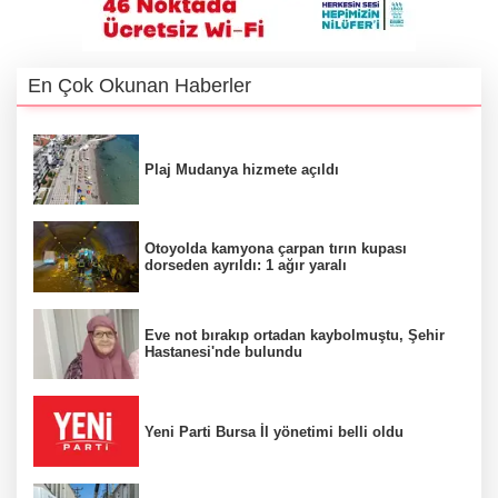
En Çok Okunan Haberler
Plaj Mudanya hizmete açıldı
Otoyolda kamyona çarpan tırın kupası
dorseden ayrıldı: 1 ağır yaralı
Eve not bırakıp ortadan kaybolmuştu, Şehir
Hastanesi'nde bulundu
Yeni Parti Bursa İl yönetimi belli oldu