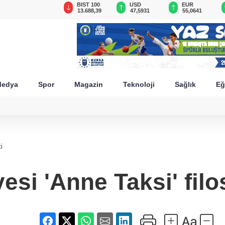
GAU/TRY
BIST 100
USD
EUR
6.522,12
13.688,39
47,5931
55,0641
edya
Spor
Magazin
Teknoloji
Sağlık
Eğ
i
yesi 'Anne Taksi' filo