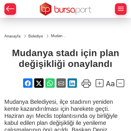
Mudanya
Anasayfa
Belediye
stadı için
plan
değişikliği
Mudanya stadı için plan
onaylandı
değişikliği onaylandı
Mudanya Belediyesi, ilçe stadının yeniden
kente kazandırılması için harekete geçti.
Haziran ayı Meclis toplantısında oy birliğiyle
kabul edilen plan değişikliği ile yenileme
çalışmalarının önü açıldı. Başkan Deniz