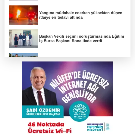
Yangına müdahale ederken yüksekten düşen
itfaiye eri tedavi altında
Başkan Vekili seçimi soruşturmasında Eğitim
İş Bursa Başkanı Rona ifade verdi
Büyükşehir’den İnegöl’e ulaşım hamlesi
Çalıntı araçla 10 kilometre kaçtı, 380 bin TL
ceza yedi
Karacabey Belediyespor’dan 5 imza birden
Bursa'da tarlalık alanı ateşe veren şüpheli