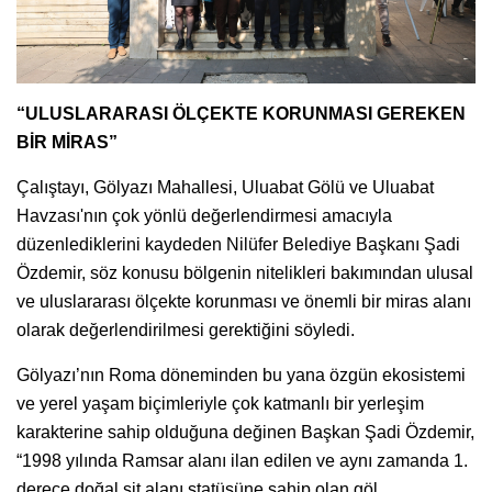
“ULUSLARARASI ÖLÇEKTE KORUNMASI GEREKEN
BİR MİRAS”
Çalıştayı, Gölyazı Mahallesi, Uluabat Gölü ve Uluabat
Havzası'nın çok yönlü değerlendirmesi amacıyla
düzenlediklerini kaydeden Nilüfer Belediye Başkanı Şadi
Özdemir, söz konusu bölgenin nitelikleri bakımından ulusal
ve uluslararası ölçekte korunması ve önemli bir miras alanı
olarak değerlendirilmesi gerektiğini söyledi.
Gölyazı’nın Roma döneminden bu yana özgün ekosistemi
ve yerel yaşam biçimleriyle çok katmanlı bir yerleşim
karakterine sahip olduğuna değinen Başkan Şadi Özdemir,
“1998 yılında Ramsar alanı ilan edilen ve aynı zamanda 1.
derece doğal sit alanı statüsüne sahip olan göl,