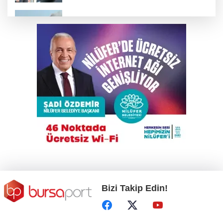
Mudanya'da tavuk çiftliğinde yangın çıktı
Elini spiral makinesine kaptırdı
Trump İran'la anlaşmadan yana; Ülkeyi taş
devrine döndürmekten söz ediyordu!
Yıldırım’da yıkıma ‘lüks’ engel
Bizi Takip Edin!