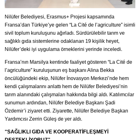
Nilüfer Belediyesi, Erasmus+ Projesi kapsamında
Fransa’dan Türkiye’ye gelen “La Cité de l’agriculture” isimli
sivil toplum kuruluşunu ağırladı. Sürdürülebilir tarım ve
sağlıklı gıda sistemlerine odaklanan 19 kişilik heyet,
Nilüfer’deki iyi uygulama örneklerini yerinde inceledi.
Fransa’nın Marsilya kentinde faaliyet gösteren “La Cité de
l’agriculture” kuruluşunun eş başkanı Alina Bekka
öncülüğündeki ekip, Nilüfer İnovasyon Merkezi’nde hem
kendi çalışmalarını anlattı hem de Nilüfer Belediyesi’nin
tarım alanındaki çalışmaları hakkında bilgi aldı. Katılımcılar
sunumun ardından, Nilüfer Belediye Başkanı Şadi
Özdemir’i ziyaret etti. Ziyarette, Nilüfer Belediye Başkan
Yardımcısı Zerrin Güleş de yer aldı.
“SAĞLIKLI GIDA VE KOOPERATİFLEŞMEYİ
DESTEKLİYORUZ”