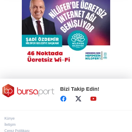
Suikast timinin son firarisinden kan
donduran ifadeler
Trump İran'la anlaşmadan yana; Ülkeyi taş
devrine döndürmekten söz ediyordu!
Alkollü sürücü karıştığı kazayı unuttu,
ortalığı ayağa kaldırdı!
Bizi Takip Edin!
Künye
İletişim
Çerez Politikası