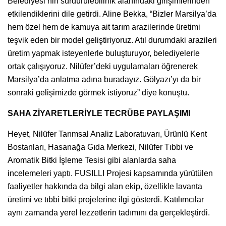
Belediyesi’nin sürdürülebilirlik alanındaki girişimlerinden
etkilendiklerini dile getirdi. Aline Bekka, “Bizler Marsilya’da
hem özel hem de kamuya ait tarım arazilerinde üretimi
teşvik eden bir model geliştiriyoruz. Atıl durumdaki arazileri
üretim yapmak isteyenlerle buluşturuyor, belediyelerle
ortak çalışıyoruz. Nilüfer’deki uygulamaları öğrenerek
Marsilya’da anlatma adına buradayız. Gölyazı’yı da bir
sonraki gelişimizde görmek istiyoruz” diye konuştu.
SAHA ZİYARETLERİYLE TECRÜBE PAYLAŞIMI
Heyet, Nilüfer Tarımsal Analiz Laboratuvarı, Ürünlü Kent
Bostanları, Hasanağa Gıda Merkezi, Nilüfer Tıbbi ve
Aromatik Bitki İşleme Tesisi gibi alanlarda saha
incelemeleri yaptı. FUSILLI Projesi kapsamında yürütülen
faaliyetler hakkında da bilgi alan ekip, özellikle lavanta
üretimi ve tıbbi bitki projelerine ilgi gösterdi. Katılımcılar
aynı zamanda yerel lezzetlerin tadımını da gerçekleştirdi.