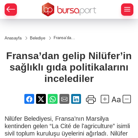
Fransa’dan
Anasayfa
Belediye
gelip
Nilüfer’in
sağlıklı
Fransa’dan gelip Nilüfer’in
gıda
politikalarını
sağlıklı gıda politikalarını
incelediler
incelediler
Nilüfer Belediyesi, Fransa’nın Marsilya
kentinden gelen “La Cité de l'agriculture” isimli
sivil toplum kuruluşu üyelerini ağırladı. Nilüfer