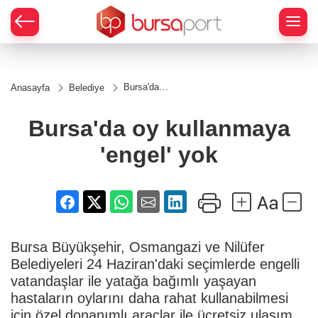
Bursa'da
Anasayfa
Belediye
oy
kullanmaya
'engel' yok
Bursa'da oy kullanmaya
'engel' yok
Bursa Büyükşehir, Osmangazi ve Nilüfer
Belediyeleri 24 Haziran'daki seçimlerde engelli
vatandaşlar ile yatağa bağımlı yaşayan
hastaların oylarını daha rahat kullanabilmesi
için özel donanımlı araçlar ile ücretsiz ulaşım