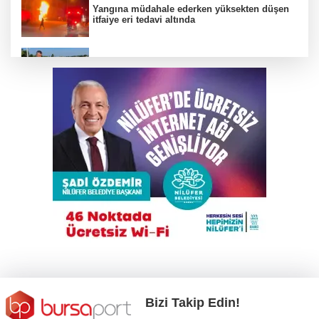
Yangına müdahale ederken yüksekten düşen
itfaiye eri tedavi altında
Büyükşehir’den İnegöl’e ulaşım hamlesi
Karacabey Belediyespor’dan 5 imza birden
TEKNOSAB KOBİ OSB tanıtıldı
Bakanlığa sahte diploma soruları: 419
usulsüz denklik, yanıt yok
Bizi Takip Edin!