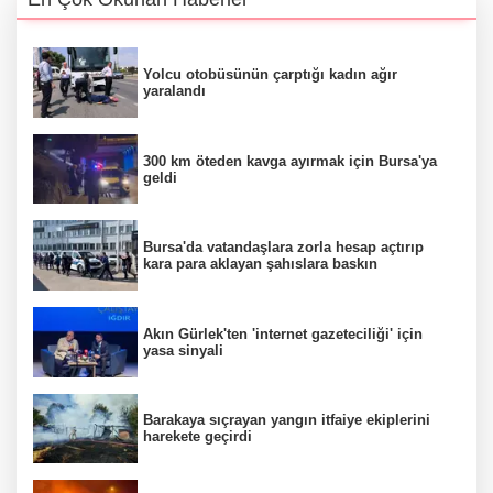
Yolcu otobüsünün çarptığı kadın ağır
yaralandı
300 km öteden kavga ayırmak için Bursa'ya
geldi
Bursa'da vatandaşlara zorla hesap açtırıp
kara para aklayan şahıslara baskın
Akın Gürlek'ten 'internet gazeteciliği' için
yasa sinyali
Barakaya sıçrayan yangın itfaiye ekiplerini
harekete geçirdi