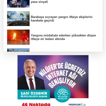
yasa sinyali
Barakaya sıçrayan yangın itfaiye ekiplerini
harekete geçirdi
Yangına müdahale ederken yüksekten düşen
itfaiye eri tedavi altında
Büyükşehir’den İnegöl’e ulaşım hamlesi
Karacabey Belediyespor’dan 5 imza birden
TEKNOSAB KOBİ OSB tanıtıldı