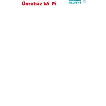
Bakanlığa sahte diploma soruları: 419
usulsüz denklik, yanıt yok