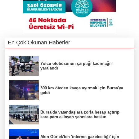
En Çok Okunan Haberler
Yolcu otobüsünün çarptığı kadın ağır
yaralandı
300 km öteden kavga ayırmak için Bursa'ya
geldi
Bursa'da vatandaşlara zorla hesap açtırıp
kara para aklayan şahıslara baskın
Akın Gürlek'ten 'internet gazeteciliği' için