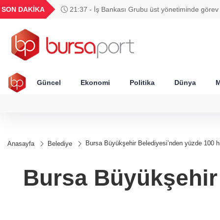
TND
BGN
VND
GAU/TRY
SON DAKİKA
21:37 - İş Bankası Grubu üst yönetiminde görev
677
16,3788
27,9743
0,0018
6.660,55
Güncel
Ekonomi
Politika
Dünya
M
Bursa Büyükşehir Belediyesi’nden yüzde 100 h
Anasayfa
Belediye
Bursa Büyükşehir 