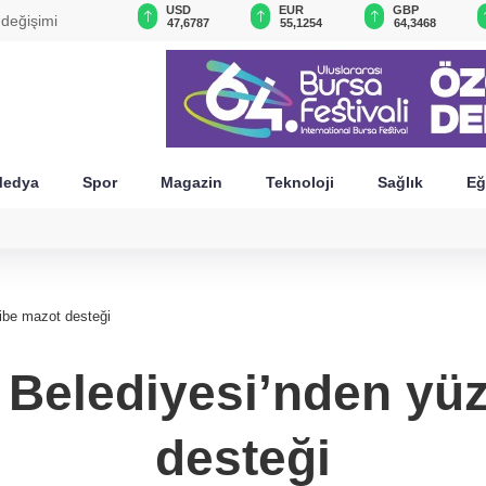
BIST 100
USD
EUR
GBP
 değişimi
13.779,39
47,6787
55,1254
64,3468
edya
Spor
Magazin
Teknoloji
Sağlık
Eğ
ibe mazot desteği
Belediyesi’nden yü
desteği