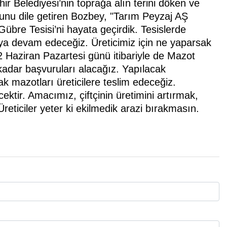
ir Belediyesi’nin toprağa alın terini döken ve
ğunu dile getiren Bozbey, "Tarım Peyzaj AŞ
Gübre Tesisi’ni hayata geçirdik. Tesislerde
rmaya devam edeceğiz. Üreticimiz için ne yaparsak
 Haziran Pazartesi günü itibariyle de Mazot
kadar başvuruları alacağız. Yapılacak
k mazotları üreticilere teslim edeceğiz.
ektir. Amacımız, çiftçinin üretimini artırmak,
Üreticiler yeter ki ekilmedik arazi bırakmasın.